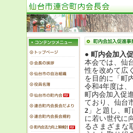
● 町内会加入
本会では、仙
性を改めて広
を目的に「町
令和4年度は
町内会加入促進
ており、仙台
2
」と題し、町
に若い世代に
るさまざまな