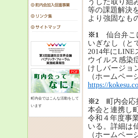
うした取り組
等の課題解決
より強固なも
※1
仙台弁こ
いぎなし（と
2014年にLI
ウイルス感染
けしバージョ
（ホームページ
https://kokesu.c
町内会ではこんな活動をして
※2
町内会応
います
本会と連携し
令和４年度事
いる。詳細は
（ホームページ