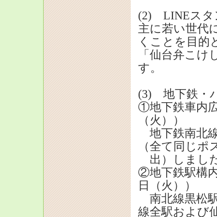
(2) LINE
主に若い世代
くことを目的と
「仙台弁こけ
す。
(3) 地下鉄
①地下鉄車内広
（火））
地下鉄南北線
（全て同じポ
出）しまし
②地下鉄駅構内
日（火））
南北線黒松駅
線全駅および